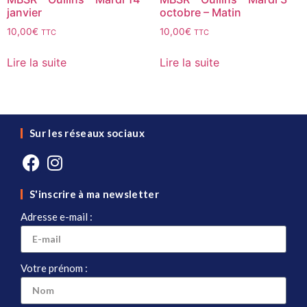
janvier
octobre – Matin
10,00
€
10,00
€
TTC
TTC
Lire la suite
Lire la suite
Sur les réseaux sociaux
S'inscrire à ma newsletter
Adresse e-mail :
Votre prénom :