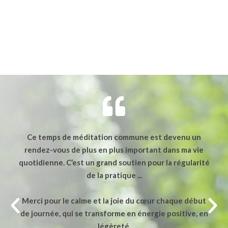
é
Ce temps de méditation commune est devenu un
rendez-vous de plus en plus important dans ma vie
quotidienne. C’est un grand soutien pour la régularité
de la pratique ...
Merci pour le calme et la joie du cœur chaque début
de journée, qui se transforme en énergie positive, en
légèreté.